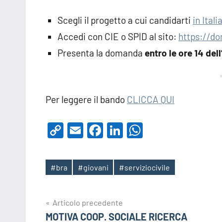
Scegli il progetto a cui candidarti
in Itali
Accedi con CIE o SPID al sito:
https://do
Presenta la domanda
entro le ore 14 del
Per leggere il bando
CLICCA QUI
Copy
Email
Facebook
LinkedIn
WhatsApp
Link
#bra
#giovani
#serviziocivile
Tag
Navigazione
Articolo precedente
MOTIVA COOP. SOCIALE RICERCA