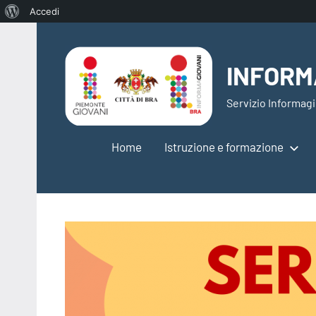
Informazioni
Accedi
Vai
su
al
WordPress
INFORM
contenuto
Servizio Informagi
Home
Istruzione e formazione