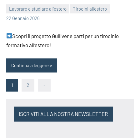
Lavorare e studiare all'estero
Tirocini all'estero
bragiovani
22 Gennaio 2026
Scopri il progetto Gulliver e parti per un tirocinio
formativo all’estero!
Continua a leggere
Paginazione
Articolo
1
2
»
successivo
degli
articoli
ISCRIVITI ALLA NOSTRA NEWSLETTER