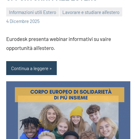
Informazioni utili Estero
Lavorare e studiare all'estero
bragiovani
4 Dicembre 2025
Eurodesk presenta webinar informativi su vaire
opportunità all’estero.
Continua a leggere