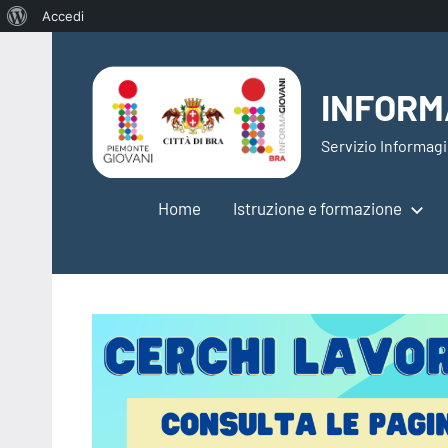
Informazioni
Accedi
Vai
su
al
WordPress
INFORM
contenuto
Servizio Informagi
Home
Istruzione e formazione