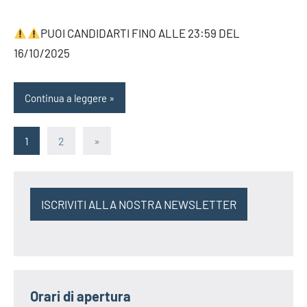
PUOI CANDIDARTI FINO ALLE 23:59 DEL
16/10/2025
Continua a leggere
Paginazione
Articolo
1
2
»
successivo
degli
articoli
ISCRIVITI ALLA NOSTRA NEWSLETTER
Orari di apertura