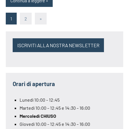
Continua a leggere
Paginazione
Articolo
1
2
»
successivo
degli
articoli
ISCRIVITI ALLA NOSTRA NEWSLETTER
Orari di apertura
Lunedì 10:00 – 12:45
Martedì 10:00 – 12:45 e 14:30 – 16:00
Mercoledì CHIUSO
Giovedì 10:00 – 12:45 e 14:30 – 16:00