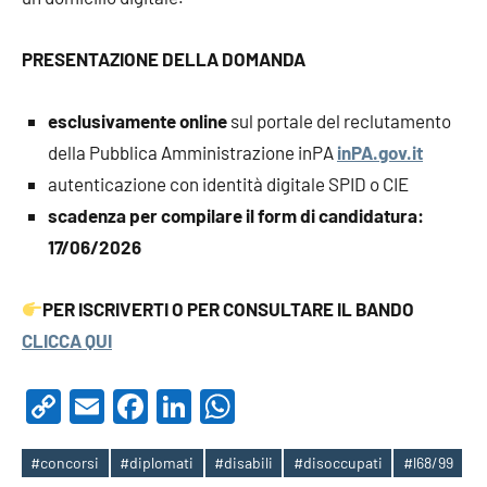
PRESENTAZIONE DELLA DOMANDA
esclusivamente online
sul portale del reclutamento
della Pubblica Amministrazione inPA
inPA.gov.it
autenticazione con identità digitale SPID o CIE
scadenza per compilare il form di candidatura:
17/06/2026
PER ISCRIVERTI O PER CONSULTARE IL BANDO
CLICCA QUI
Copy
Email
Facebook
LinkedIn
WhatsApp
Link
#concorsi
#diplomati
#disabili
#disoccupati
#l68/99
Tag