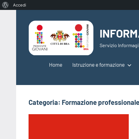
Informazioni
Accedi
Vai
su
al
WordPress
INFORM
contenuto
Servizio Informagi
Home
Istruzione e formazione
Categoria:
Formazione professional